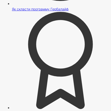
Як скласти программу Гербалайф