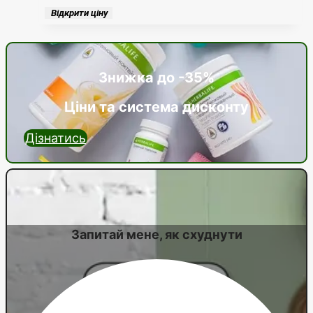
Відкрити ціну
Знижка до -35%
Ціни та система дисконту
Дізнатись
Запитай мене, як схуднути