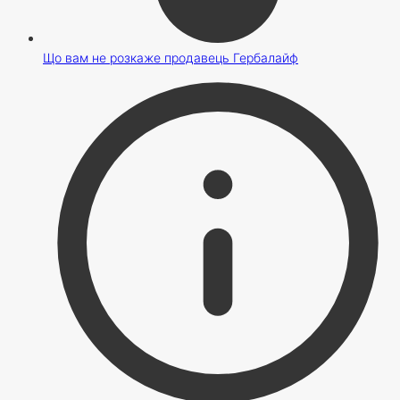
Що вам не розкаже продавець Гербалайф