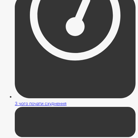
З чого почати схуднення