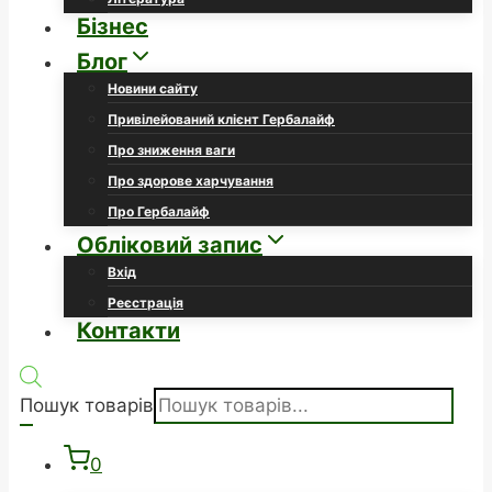
Бізнес
Блог
Новини сайту
Привілейований клієнт Гербалайф
Про зниження ваги
Про здорове харчування
Про Гербалайф
Обліковий запис
Вхід
Реєстрація
Контакти
Пошук товарів
0