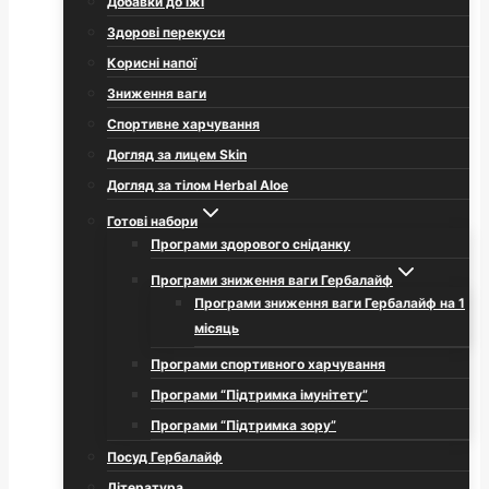
Добавки до їжі
Здорові перекуси
Корисні напої
Зниження ваги
Спортивне харчування
Догляд за лицем Skin
Догляд за тілом Herbal Aloe
Готові набори
Програми здорового сніданку
Програми зниження ваги Гербалайф
Програми зниження ваги Гербалайф на 1
місяць
Програми спортивного харчування
Програми “Підтримка імунітету”
Програми “Підтримка зору”
Посуд Гербалайф
Література