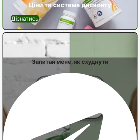
Ціни та система дисконту
Дізнатись
Запитай мене, як схуднути