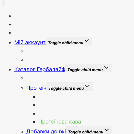
Головна
Новини сайту
Бонуси та знижки
Мій аккаунт
Toggle child menu
Вхід
Зареєструватися
Каталог Гербалайф
Toggle child menu
Новинки
Протеїн
Toggle child menu
Протеїнова суміш
Протеїновий коктейль
Протеїнові батончики
Протеїнова кава
Добавки до їжі
Toggle child menu