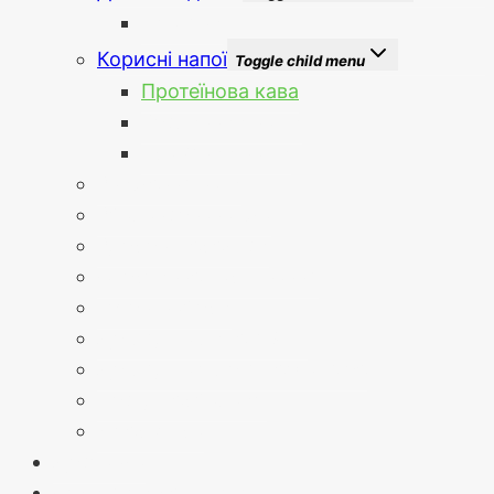
Вітаміни
Корисні напої
Toggle child menu
Протеїнова кава
Рослинний напій
Трав’яний напій
Зниження ваги
Збалансована їжа
Здорові перекуси
Спортивне харчування
Готові набори
Догляд за лицем Skin
Догляд за тілом Herbal Aloe
Посуд Гербалайф
Література
Доставка
Отримати результат