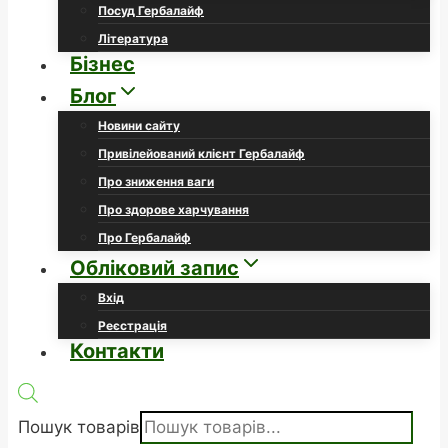
Посуд Гербалайф
Література
Бізнес
Блог
Новини сайту
Привілейований клієнт Гербалайф
Про зниження ваги
Про здорове харчування
Про Гербалайф
Обліковий запис
Вхід
Реєстрація
Контакти
Пошук товарів