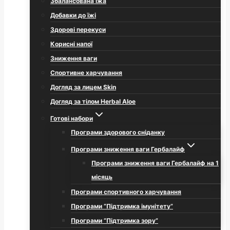
Збалансована їжа
Добавки до їжі
Здорові перекуси
Корисні напої
Зниження ваги
Спортивне харчування
Догляд за лицем Skin
Догляд за тілом Herbal Aloe
Готові набори
Програми здорового сніданку
Програми зниження ваги Гербалайф
Програми зниження ваги Гербалайф на 1
місяць
Програми спортивного харчування
Програми “Підтримка імунітету”
Програми “Підтримка зору”