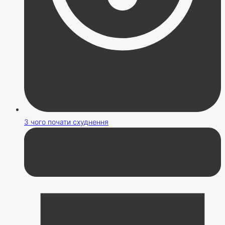
З чого почати схуднення