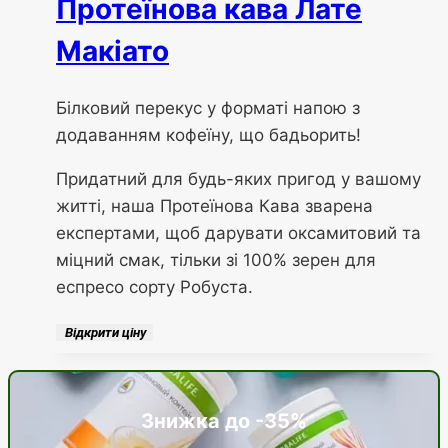
Протеїнова кава Лате
Макіато
Білковий перекус у форматі напою з
додаванням кофеїну, що бадьорить!
Придатний для будь-яких пригод у вашому
житті, наша Протеїнова Кава зварена
експертами, щоб дарувати оксамитовий та
міцний смак, тільки зі 100% зерен для
еспресо сорту Робуста.
Відкрити ціну
Знижка до -35%