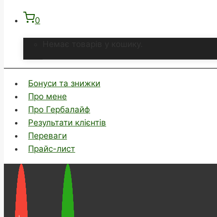
0
Немає товарів у кошику.
Бонуси та знижки
Про мене
Про Гербалайф
Результати клієнтів
Переваги
Прайс-лист