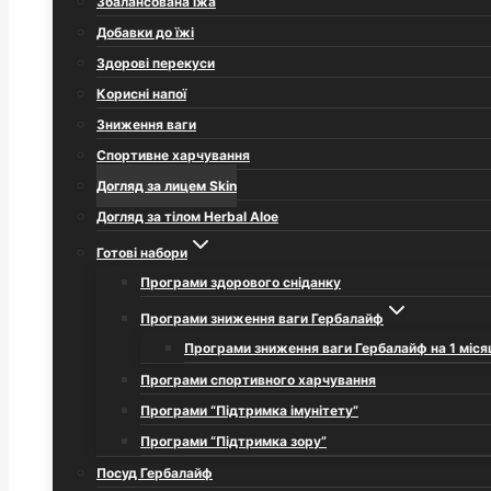
Збалансована їжа
Добавки до їжі
Здорові перекуси
Корисні напої
Зниження ваги
Спортивне харчування
Догляд за лицем Skin
Догляд за тілом Herbal Aloe
Готові набори
Програми здорового сніданку
Програми зниження ваги Гербалайф
Програми зниження ваги Гербалайф на 1 міся
Програми спортивного харчування
Програми “Підтримка імунітету”
Програми “Підтримка зору”
Посуд Гербалайф