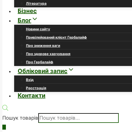
Література
Бізнес
Блог
Новини сайту
Привілейований клієнт Гербалайф
Про зниження ваги
Про здорове харчування
Про Гербалайф
Обліковий запис
Вхід
Реєстрація
Контакти
Пошук товарів