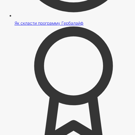
Як скласти программу Гербалайф