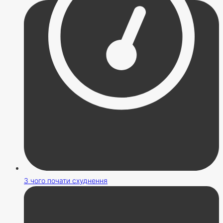
З чого почати схуднення