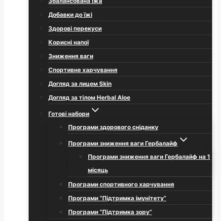
Збалансована їжа
Добавки до їжі
Здорові перекуси
Корисні напої
Зниження ваги
Спортивне харчування
Догляд за лицем Skin
Догляд за тілом Herbal Aloe
Готові набори
Програми здорового сніданку
Програми зниження ваги Гербалайф
Програми зниження ваги Гербалайф на 1
місяць
Програми спортивного харчування
Програми “Підтримка імунітету”
Програми “Підтримка зору”