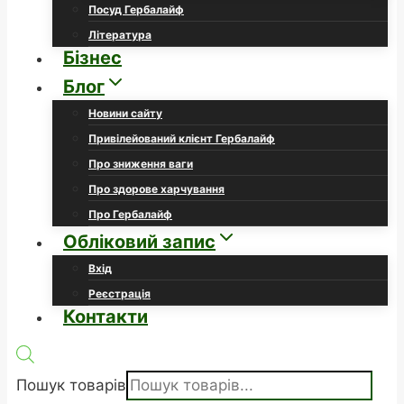
Посуд Гербалайф
Література
Бізнес
Блог
Новини сайту
Привілейований клієнт Гербалайф
Про зниження ваги
Про здорове харчування
Про Гербалайф
Обліковий запис
Вхід
Реєстрація
Контакти
Пошук товарів