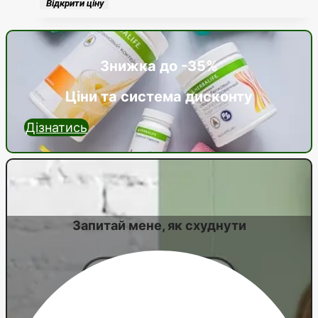
Відкрити ціну
Знижка до -35%
Ціни та система дисконту
Дізнатись
Запитай мене, як схуднути