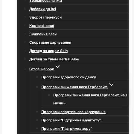
Збалансована їжа
Добавки до їжі
Здорові перекуси
Корисні напої
Зниження ваги
Спортивне харчування
Догляд за лицем Skin
Догляд за тілом Herbal Aloe
Готові набори
Програми здорового сніданку
Програми зниження ваги Гербалайф
Програми зниження ваги Гербалайф на 1
місяць
Програми спортивного харчування
Програми “Підтримка імунітету”
Програми “Підтримка зору”