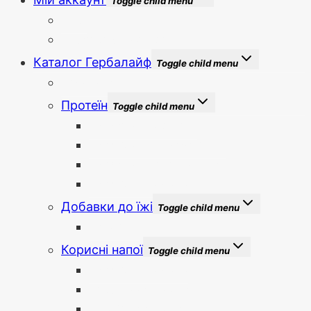
Toggle child menu
Вхід
Зареєструватися
Каталог Гербалайф
Toggle child menu
Новинки
Протеїн
Toggle child menu
Протеїнова суміш
Протеїновий коктейль
Протеїнові батончики
Протеїнова кава
Добавки до їжі
Toggle child menu
Вітаміни
Корисні напої
Toggle child menu
Протеїнова кава
Рослинний напій
Трав’яний напій