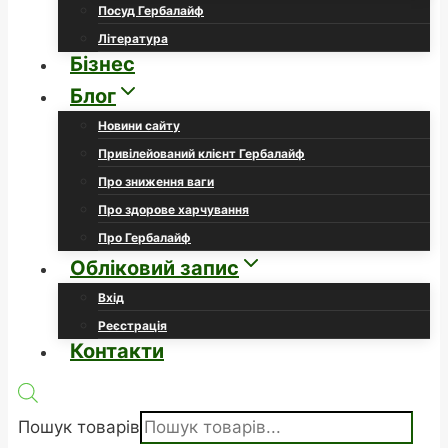
Посуд Гербалайф
Література
Бізнес
Блог
Новини сайту
Привілейований клієнт Гербалайф
Про зниження ваги
Про здорове харчування
Про Гербалайф
Обліковий запис
Вхід
Реєстрація
Контакти
Пошук товарів