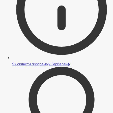
Як скласти программу Гербалайф