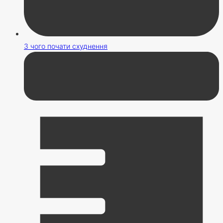
З чого почати схуднення