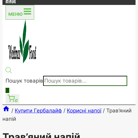
Вхід
МЕНЮ
Пошук товарів
0
/
Купити Гербалайф
/
Корисні напої
/
Трав’яний
напій
Трав’яний напій