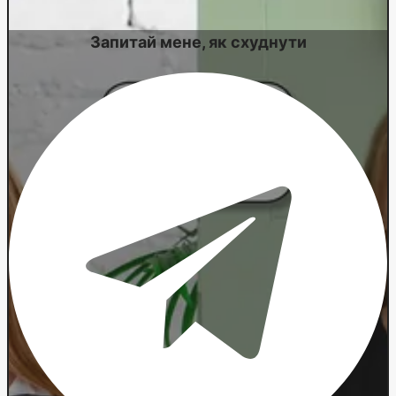
Запитай мене, як схуднути