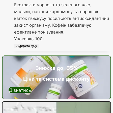
Екстракти чорного та зеленого чаю,
мальви, насіння кардамону та порошок
квіток гібіскусу посилюють антиоксидантний
захист організму. Кофеїн забезпечує
ефективне тонізування.
Упаковка 100г
Відкрити ціну
Знижка до -35%
Ціни та система дисконту
Дізнатись