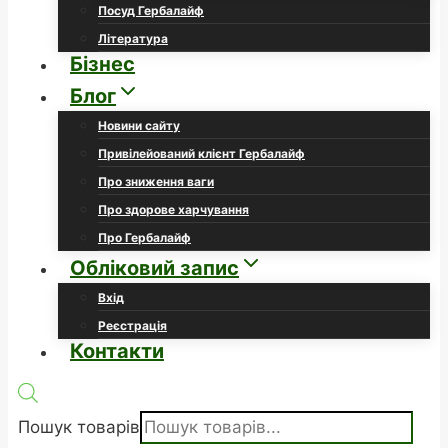
Посуд Гербалайф
Література
Бізнес
Блог
Новини сайту
Привілейований клієнт Гербалайф
Про зниження ваги
Про здорове харчування
Про Гербалайф
Обліковий запис
Вхід
Реєстрація
Контакти
Пошук товарів