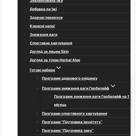
Збалансована їжа
Добавки до їжі
Здорові перекуси
Корисні напої
Зниження ваги
Спортивне харчування
Догляд за лицем Skin
Догляд за тілом Herbal Aloe
Готові набори
Програми здорового сніданку
Програми зниження ваги Гербалайф
Програми зниження ваги Гербалайф на 1
місяць
Програми спортивного харчування
Програми “Підтримка імунітету”
Програми “Підтримка зору”