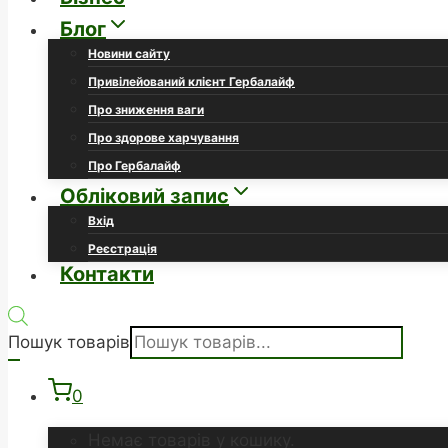
Блог
Новини сайту
Привілейований клієнт Гербалайф
Про зниження ваги
Про здорове харчування
Про Гербалайф
Обліковий запис
Вхід
Реєстрація
Контакти
Пошук товарів
0
Немає товарів у кошику.