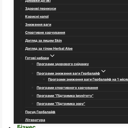
Добавки до їжі
Здорові перекуси
Корисні напої
Зниження ваги
Спортивне харчування
Догляд за лицем Skin
Догляд за тілом Herbal Aloe
Готові набори
Програми здорового сніданку
Програми зниження ваги Гербалайф
Програми зниження ваги Гербалайф на 1 міся
Програми спортивного харчування
Програми “Підтримка імунітету”
Програми “Підтримка зору”
Посуд Гербалайф
Література
Бізнес