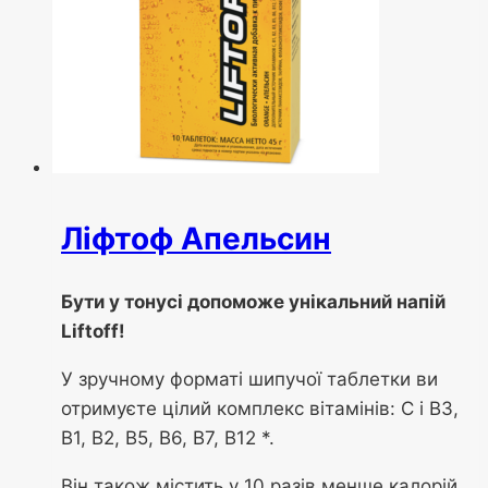
Ліфтоф Апельсин
Бути у тонусі допоможе унікальний напій
Liftoff!
У зручному форматі шипучої таблетки ви
отримуєте цілий комплекс вітамінів: С і В3,
В1, В2, В5, В6, В7, В12 *.
Він також містить у 10 разів менше калорій,