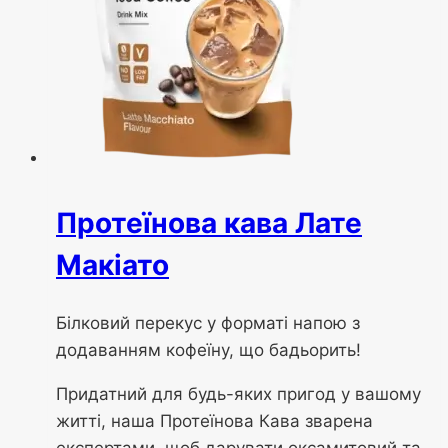
Протеїнова кава Лате
Макіато
Білковий перекус у форматі напою з
додаванням кофеїну, що бадьорить!
Придатний для будь-яких пригод у вашому
житті, наша Протеїнова Кава зварена
експертами, щоб дарувати оксамитовий та