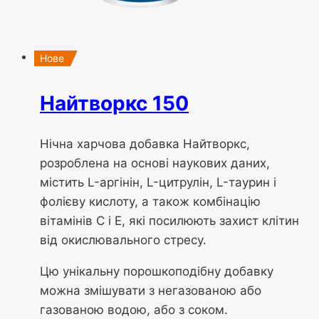
Нове
Найтворкс 150
Нічна харчова добавка Найтворкс,
розроблена на основі наукових даних,
містить L-аргінін, L-цитрулін, L-таурин і
фолієву кислоту, а також комбінацію
вітамінів C і E, які посилюють захист клітин
від окислювального стресу.
Цю унікальну порошкоподібну добавку
можна змішувати з негазованою або
газованою водою, або з соком.