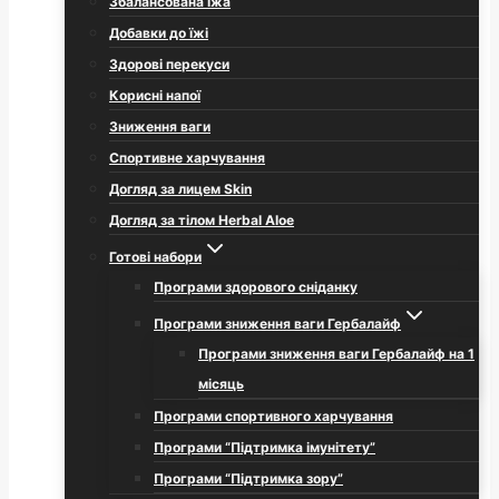
Збалансована їжа
Добавки до їжі
Здорові перекуси
Корисні напої
Зниження ваги
Спортивне харчування
Догляд за лицем Skin
Догляд за тілом Herbal Aloe
Готові набори
Програми здорового сніданку
Програми зниження ваги Гербалайф
Програми зниження ваги Гербалайф на 1
місяць
Програми спортивного харчування
Програми “Підтримка імунітету”
Програми “Підтримка зору”