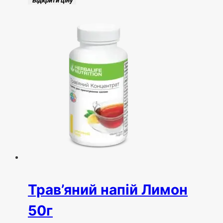
Відкрити ціну
Трав’яний напій Лимон
50г