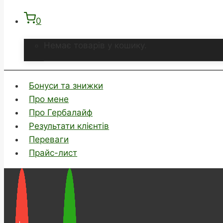
0
Немає товарів у кошику.
Бонуси та знижки
Про мене
Про Гербалайф
Результати клієнтів
Переваги
Прайс-лист