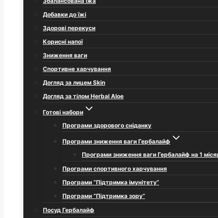
Збалансована їжа
Добавки до їжі
Здорові перекуси
Корисні напої
Зниження ваги
Спортивне харчування
Догляд за лицем Skin
Догляд за тілом Herbal Aloe
Готові набори
Програми здорового сніданку
Програми зниження ваги Гербалайф
Програми зниження ваги Гербалайф на 1 міся
Програми спортивного харчування
Програми “Підтримка імунітету”
Програми “Підтримка зору”
Посуд Гербалайф