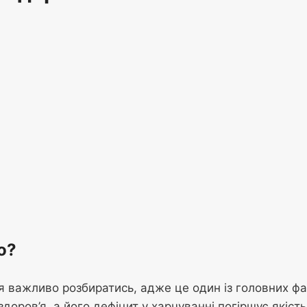
о?
я важливо розбиратись, адже це один із головних ф
здоров’я, а його дефіцит у харчуванні погіршує якіст