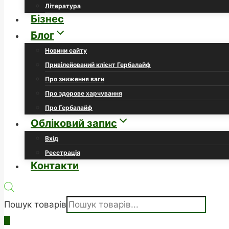
Література
Бізнес
Блог
Новини сайту
Привілейований клієнт Гербалайф
Про зниження ваги
Про здорове харчування
Про Гербалайф
Обліковий запис
Вхід
Реєстрація
Контакти
Пошук товарів