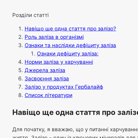
Розділи статті
Навіщо ще одна стаття про залізо?
Роль заліза в організмі
Ознаки та наслідки дефіциту заліза
Ознаки дефіциту заліза:
Норми заліза у харчуванні
Джерела заліза
Засвоєння заліза
Залізо у продуктах Гербалайф
Список літератури
Навіщо ще одна стаття про заліз
Для початку, я вважаю, що у питанні харчуванн
життя. Залізо – один із ключових мінералів для 