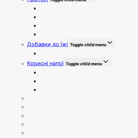
Протеїнова суміш
Протеїновий коктейль
Протеїнові батончики
Протеїнова кава
Добавки до їжі
Toggle child menu
Вітаміни
Корисні напої
Toggle child menu
Протеїнова кава
Рослинний напій
Трав’яний напій
Зниження ваги
Збалансована їжа
Здорові перекуси
Спортивне харчування
Готові набори