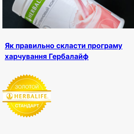
Як правильно скласти програму
харчування Гербалайф