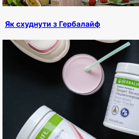
Як схуднути з Гербалайф