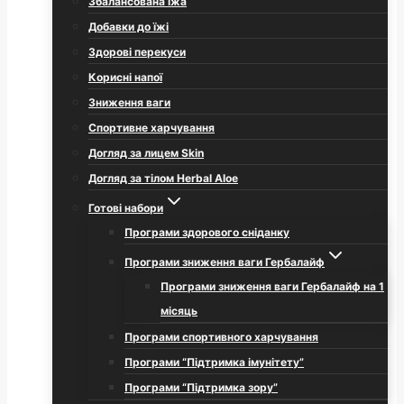
Збалансована їжа
Добавки до їжі
Здорові перекуси
Корисні напої
Зниження ваги
Спортивне харчування
Догляд за лицем Skin
Догляд за тілом Herbal Aloe
Готові набори
Програми здорового сніданку
Програми зниження ваги Гербалайф
Програми зниження ваги Гербалайф на 1
місяць
Програми спортивного харчування
Програми “Підтримка імунітету”
Програми “Підтримка зору”