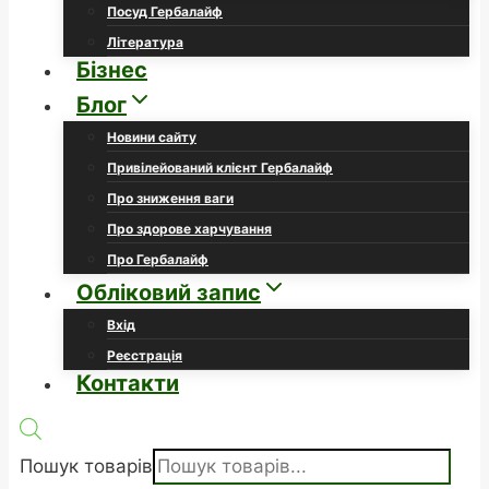
Посуд Гербалайф
Література
Бізнес
Блог
Новини сайту
Привілейований клієнт Гербалайф
Про зниження ваги
Про здорове харчування
Про Гербалайф
Обліковий запис
Вхід
Реєстрація
Контакти
Пошук товарів