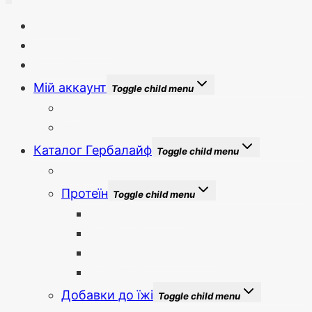
Головна
Новини сайту
Бонуси та знижки
Мій аккаунт
Toggle child menu
Вхід
Зареєструватися
Каталог Гербалайф
Toggle child menu
Новинки
Протеїн
Toggle child menu
Протеїнова суміш
Протеїновий коктейль
Протеїнові батончики
Протеїнова кава
Добавки до їжі
Toggle child menu