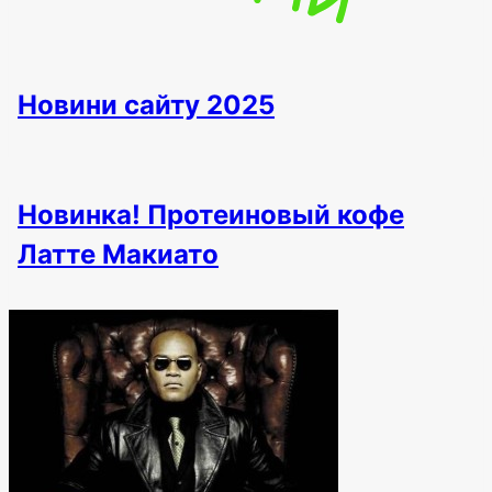
Новини сайту 2025
Новинка! Протеиновый кофе
Латте Макиато