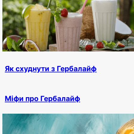
Як схуднути з Гербалайф
Міфи про Гербалайф