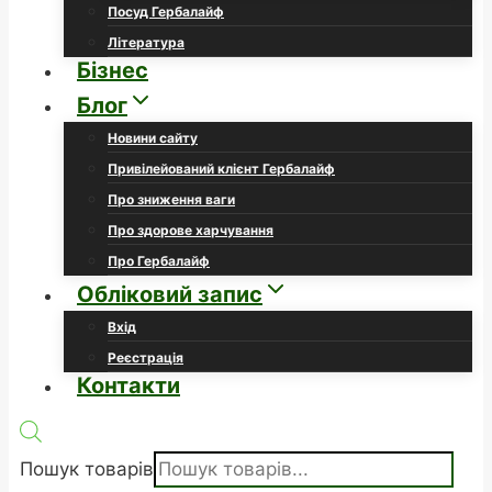
Посуд Гербалайф
Література
Бізнес
Блог
Новини сайту
Привілейований клієнт Гербалайф
Про зниження ваги
Про здорове харчування
Про Гербалайф
Обліковий запис
Вхід
Реєстрація
Контакти
Пошук товарів