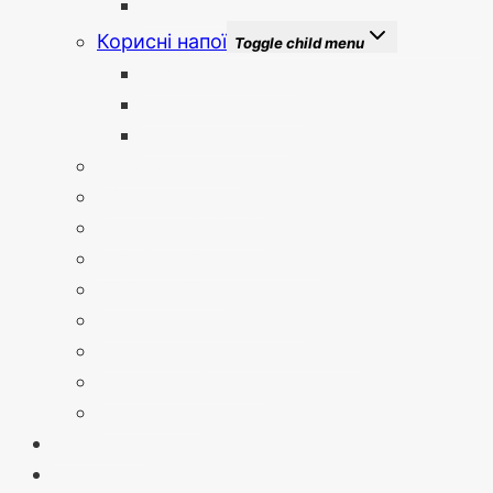
Вітаміни
Корисні напої
Toggle child menu
Протеїнова кава
Рослинний напій
Трав’яний напій
Зниження ваги
Збалансована їжа
Здорові перекуси
Спортивне харчування
Готові набори
Догляд за лицем Skin
Догляд за тілом Herbal Aloe
Посуд Гербалайф
Література
Доставка
Отримати результат