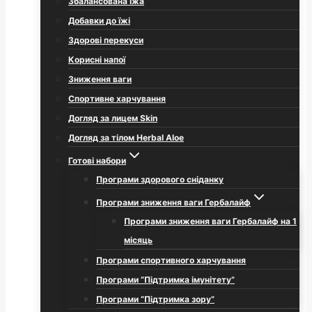
Збалансована їжа
Добавки до їжі
Здорові перекуси
Корисні напої
Зниження ваги
Спортивне харчування
Догляд за лицем Skin
Догляд за тілом Herbal Aloe
Готові набори
Програми здорового сніданку
Програми зниження ваги Гербалайф
Програми зниження ваги Гербалайф на 1
місяць
Програми спортивного харчування
Програми “Підтримка імунітету”
Програми “Підтримка зору”